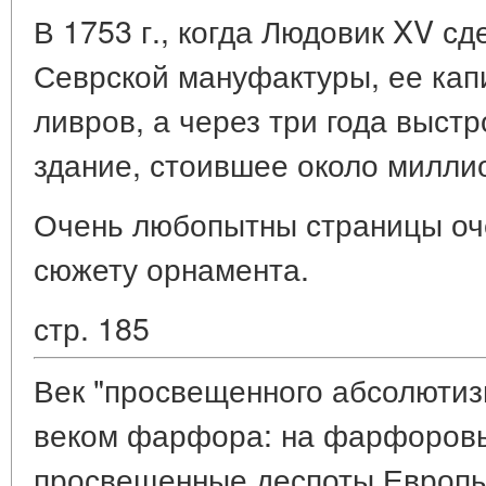
В 1753 г., когда Людовик XV с
Севрской мануфактуры, ее капи
ливров, а через три года выст
здание, стоившее около милли
Очень любопытны страницы оч
сюжету орнамента.
стр. 185
Век "просвещенного абсолютиз
веком фарфора: на фарфоровы
просвещенные деспоты Европы