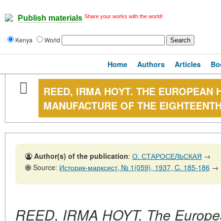
Share your works with the world!
Publish materials
Kenya
World
Home
Authors
Articles
Bo
REED, IRMA HOYT. THE EUROPEAN 
MANUFACTURE OF THE EIGHTEENT
Author(s) of the publication
:
О. СТАРОСЕЛЬСКАЯ
→
Source:
Историк-марксист, № 1(059), 1937, C. 185-186
→
REED, IRMA HOYT. The European