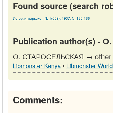
Found source (search rob
Историк-марксист, № 1(059), 1937, C. 185-186
Publication author(s) 
О. СТАРОСЕЛЬСКАЯ → other pu
Libmonster Kenya
•
Libmonster World
Comments: