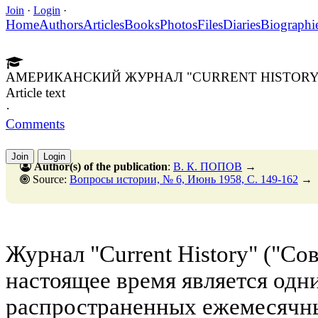
Join
·
Login
·
Home
Authors
Articles
Books
Photos
Files
Diaries
Biographi
АМЕРИКАНСКИЙ ЖУРНАЛ "CURRENT HISTORY"
Article text
·
Comments
Join
Login
Author(s) of the publication
:
В. К. ПОПОВ
→
Source:
Вопросы истории, № 6, Июнь 1958, C. 149-162
→
Журнал "Current History" ("Со
настоящее время является одн
распространенных ежемесячн