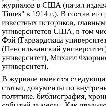
журналов в США (начал издава
Times" в 1914 г.). В состав ег
известных историков, главным
университетов США, в том чи
Фэй (Гарвардский университе
(Пенсильванский университет)
университет), Михаил Флорин
университет).
В журнале имеются следующие
статьи, документы по внутре
политике, библиография, хро
событий за месяц. Как правил