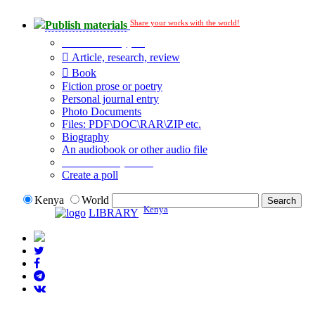
Share your works with the world!
Publish materials
Publication type?
Article, research, review
Book
Fiction prose or poetry
Personal journal entry
Photo Documents
Files: PDF\DOC\RAR\ZIP etc.
Biography
An audiobook or other audio file
Additional options:
Create a poll
Kenya
World
Kenya
LIBRARY