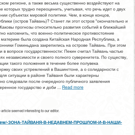
ском регионе, а также весьма существенно воздействуют на
 которых трудно переоценить, учитывая, что речь идет о двух
ии субъектах мировой политики. Чем, в конце концов,
лики (остров Тайвань)? Станет ли этот остров "окончательно и
Каковы прогнозы относительно развития событий в ближайшей
тно напомнить, что военно-политическое противостояние
а материке была создана Китайская Народная Республика, а
онники Гоминьдана закрепились на острове Тайвань. При этом
и в вопросе государственности: Пекин считал Тайвань частью
ях независимости и своего полного суверенитета. По существу,
ации такого положения в течение более полувека
ержку своих устремлений в Вашингтоне, а о солидарности с
 для ситуации в районе Тайваня были характерны
но следовали после очередного публичного заявления
еренное государство и доби ...
Read more
rticle seemed interesting to our editor.
cles/view/-ЗОНА-ТАЙВАНЯ-В-НЕДАВНЕМ-ПРОШЛОМ-И-В-НАШИ-