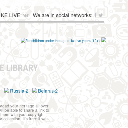
KE LIVE:
We are in social networks:
E LIBRARY
a
Russia-2
Belarus-2
pread your heritage all over
ll be able to share a link to
t them with your copyright
ollection. It's free: it was,