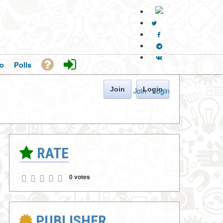
o
Polls
Join
Login
Join
·
Login
RATE
0 votes
PUBLISHER