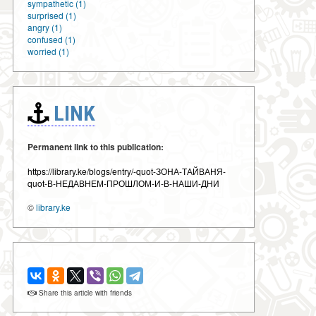
sympathetic (1)
surprised (1)
angry (1)
confused (1)
worried (1)
LINK
Permanent link to this publication:
https://library.ke/blogs/entry/-quot-ЗОНА-ТАЙВАНЯ-
quot-В-НЕДАВНЕМ-ПРОШЛОМ-И-В-НАШИ-ДНИ
©
library.ke
Share this article with friends