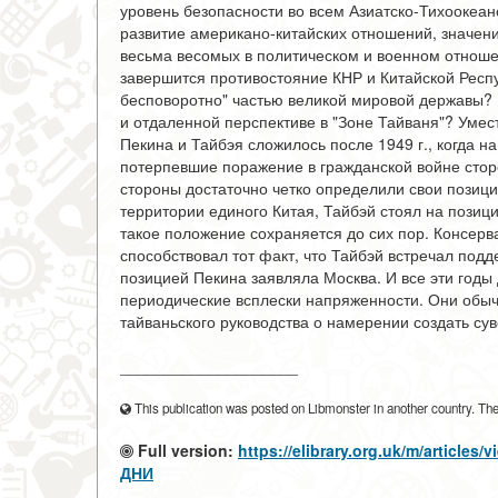
уровень безопасности во всем Азиатско-Тихоокеан
развитие американо-китайских отношений, значение
весьма весомых в политическом и военном отношен
завершится противостояние КНР и Китайской Респуб
бесповоротно" частью великой мировой державы? 
и отдаленной перспективе в "Зоне Тайваня"? Умес
Пекина и Тайбэя сложилось после 1949 г., когда н
потерпевшие поражение в гражданской войне стор
стороны достаточно четко определили свои позици
территории единого Китая, Тайбэй стоял на позици
такое положение сохраняется до сих пор. Консерв
способствовал тот факт, что Тайбэй встречал подд
позицией Пекина заявляла Москва. И все эти годы
периодические всплески напряженности. Они обыч
тайваньского руководства о намерении создать сув
____________________
This publication was posted on Libmonster in another country. The a
Full version:
https://elibrary.org.uk/m/arti
ДНИ