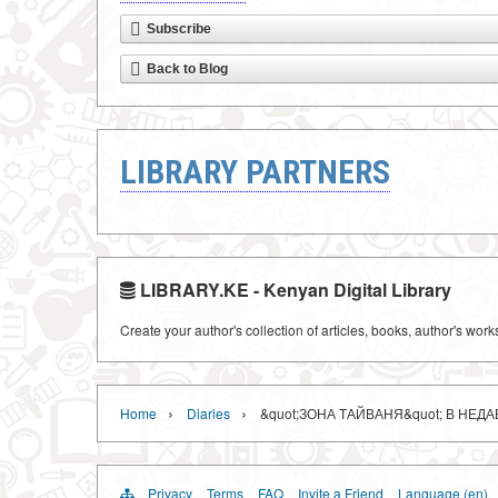
Subscribe
Back to Blog
LIBRARY PARTNERS
LIBRARY.KE - Kenyan Digital Library
Create your author's collection of articles, books, author's wor
›
›
Home
Diaries
&quot;ЗОНА ТАЙВАНЯ&quot; В НЕ
Privacy
Terms
FAQ
Invite a Friend
Language (en)