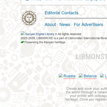
Editorial Contacts
About
·
News
·
For Advertisers
Kenyan Digital Library
® All rights reserved.
2023-2026, LIBRARY.KE is a part of Libmonster, international libra
Preserving the Kenyan heritage
LIBMONS
Russia
Belarus
U
Create and store your autho
the world (through a network
your profile with colleag
heritage. Once you register,