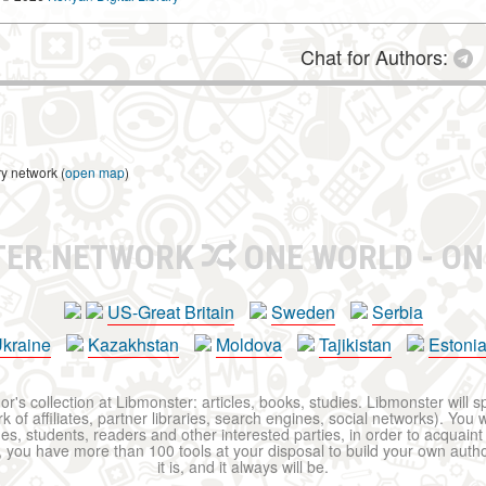
Chat for Authors:
ry network (
open map
)
TER NETWORK
ONE WORLD - ON
US-Great Britain
Sweden
Serbia
kraine
Kazakhstan
Moldova
Tajikistan
Estoni
r's collection at Libmonster: articles, books, studies. Libmonster will s
 of affiliates, partner libraries, search engines, social networks). You wi
ues, students, readers and other interested parties, in order to acquain
 you have more than 100 tools at your disposal to build your own author c
it is, and it always will be.