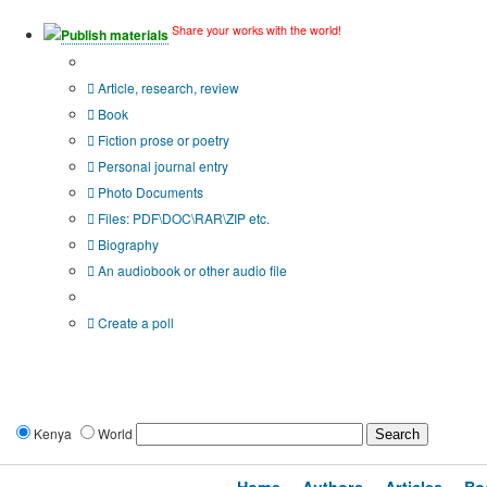
Share your works with the world!
Publish materials
Publication type?
Article, research, review
Book
Fiction prose or poetry
Personal journal entry
Photo Documents
Files: PDF\DOC\RAR\ZIP etc.
Biography
An audiobook or other audio file
Additional options:
Create a poll
Kenya
World