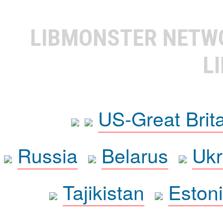
LIBMONSTER NET
L
US-Great Brit
Russia
Belarus
Ukr
Tajikistan
Eston