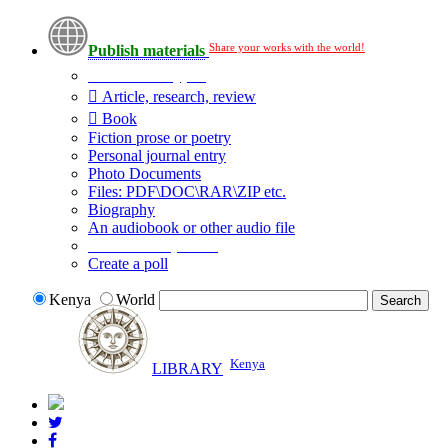
Share your works with the world!
Publish materials
Publication type?
Article, research, review
Book
Fiction prose or poetry
Personal journal entry
Photo Documents
Files: PDF\DOC\RAR\ZIP etc.
Biography
An audiobook or other audio file
Additional options:
Create a poll
Kenya
World
Kenya
LIBRARY