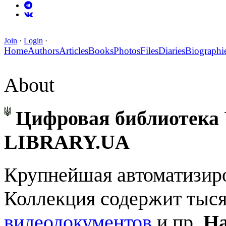
Join
·
Login
·
Home
Authors
Articles
Books
Photos
Files
Diaries
Biographi
About
Цифровая библиотека Ук
LIBRARY.UA
Крупнейшая автоматизиро
Коллекция содержит тыс
видеодокументов
и пр.
На